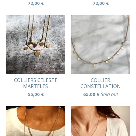
72,00
€
72,00
€
COLLIERS CELESTE
COLLIER
MARTELES
CONSTELLATION
55,00
€
65,00
€
Sold out