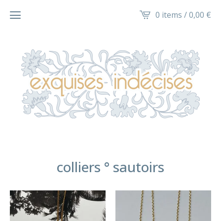
0 items /
0,00
€
colliers ° sautoirs