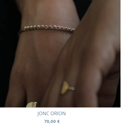
JONC ORION
70,00
€