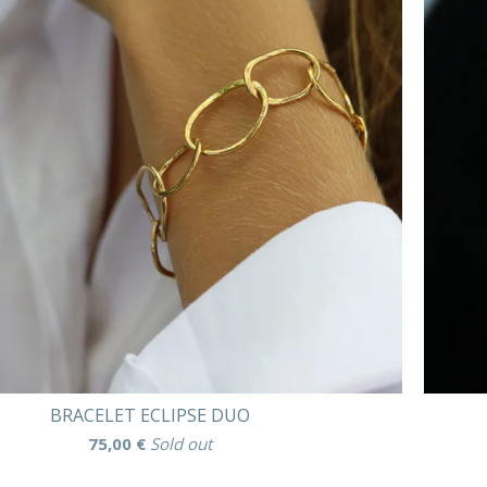
BRACELET ECLIPSE DUO
75,00
€
Sold out