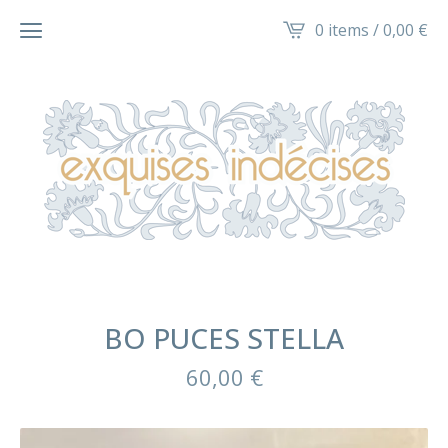
0 items /
0,00
€
BO PUCES STELLA
60,00
€