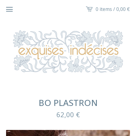
0 items /
0,00
€
BO PLASTRON
62,00
€