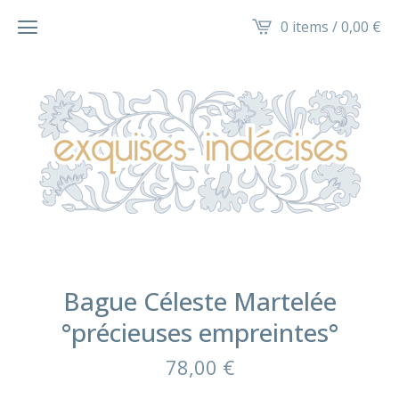
0 items /
0,00
€
Bague Céleste Martelée
°précieuses empreintes°
78,00
€